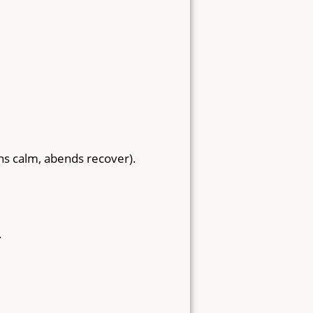
ns calm, abends recover).
.